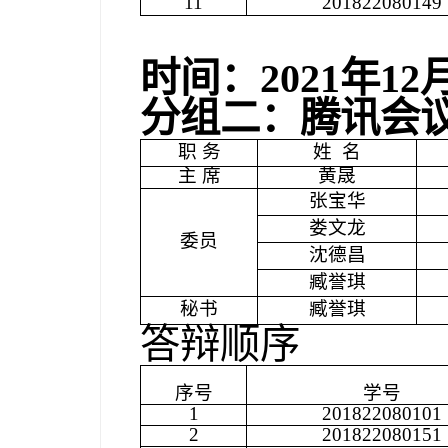
11
201822080149
时间：
2021
年
12
分组二：腾讯会
职 务
姓
名
主 席
黄晟
张宝华
娄文龙
委员
沈德昌
臧誉琪
秘书
臧誉琪
答辩顺序
序号
学号
1
201822080101
2
201822080151