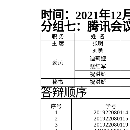
时间：
2021
年
12
分组七：腾讯会
职 务
姓
名
主 席
张明
刘勇
迪莉娅
委员
甄红军
祝洪娇
秘书
祝洪娇
答辩顺序
序号
学号
1
201922080114
2
201922080115
3
201922080119