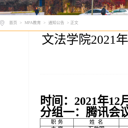
首页
>
MPA教育
>
通知公告
> 正文
文法学院202
时间：
2021
年
12
分组一：腾讯会
职 务
姓
名