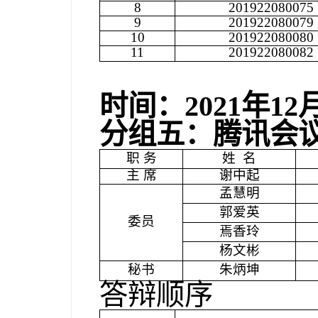
8
201922080075
9
201922080079
10
201922080080
11
201922080082
时间：
2021
年
12
分组五：腾讯会
职 务
姓
名
主 席
谢中起
孟慧明
郭爱英
委员
焉香玲
杨文彬
秘书
朱炳坤
答辩顺序