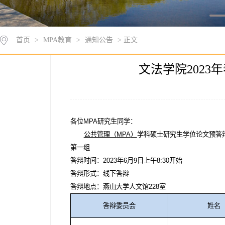
首页
>
MPA教育
>
通知公告
> 正文
文法学院202
各位
MPA
研究生同学：
公共管理（
MPA
）
学科硕士研究生学位论文预答
第一组
答辩时间：
2023
年
6
月
9
日上午
8:30
开始
答辩形式：线下答辩
答辩地点：燕山大学人文馆
228
室
答辩委员会
姓名