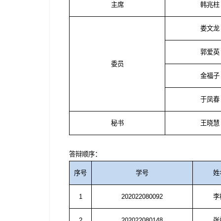
主席
韩兆柱
娄文龙
郭爱英
委员
金福子
于凤春
秘书
王晓慧
答辩顺序
：
序号
学号
姓
1
202022080092
李
2
202022080148
张